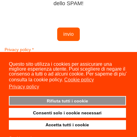
dello SPAM!
invio
Privacy policy
*
Questo sito utilizza i cookies per assicurare una
migliore esperienza utente. Puoi scegliere di negare il
consenso a tutti o ad alcuni cookie. Per saperne di piu'
consulta la cookie policy.
Cookie policy
Privacy policy
Rifiuta tutti i cookie
Consenti solo i cookie necessari
© 2026 Ass.Cult. IDEE & ARTE - C.F. 95178950101 - All Rights
Reserved (Designed By
JoomShaper
)
Accetta tutti i cookie
Privacy Policy (EN)