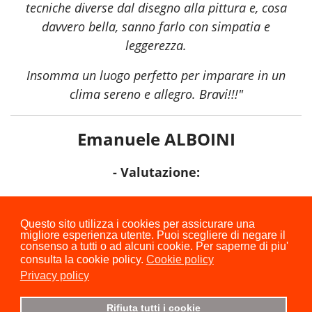
tecniche diverse dal disegno alla pittura e, cosa
davvero bella, sanno farlo con simpatia e
leggerezza.
Insomma un luogo perfetto per imparare in un
clima sereno e allegro. Bravi!!!"
Emanuele ALBOINI
- Valutazione:
⭐ ⭐ ⭐ ⭐ ⭐
Questo sito utilizza i cookies per assicurare una
migliore esperienza utente. Puoi scegliere di negare il
consenso a tutti o ad alcuni cookie. Per saperne di piu'
consulta la cookie policy.
Cookie policy
Privacy policy
Rifiuta tutti i cookie